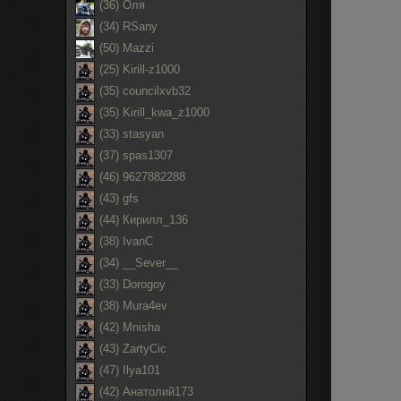
(36) Оля
(34) RSany
(50) Mazzi
(25) Kirill-z1000
(35) councilxvb32
(35) Kirill_kwa_z1000
(33) stasyan
(37) spas1307
(46) 9627882288
(43) gfs
(44) Кирилл_136
(38) IvanC
(34) __Sever__
(33) Dorogoy
(38) Mura4ev
(42) Mnisha
(43) ZartyCic
(47) Ilya101
(42) Анатолий173