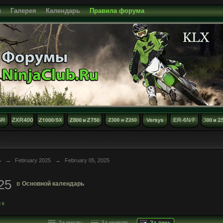
и
Галерея
Календарь
Правила форума
ь
→
February 2025
→
February 05, 2025
25
в
Основной календарь
 к
За месяц
За неделю
За день