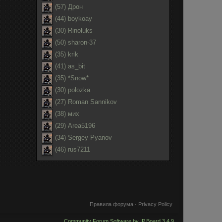
(57) Дрон
(44) boykoay
(30) Rinoluks
(50) sharon-37
(35) krik
(41) as_bit
(35) *Snow*
(30) polozka
(27) Roman Sannikov
(38) мих
(29) Area5196
(34) Sergey Pyanov
(46) rus7211
Правила форума
·
Privacy Policy
Community Forum Software by IP.Board 3.4.9