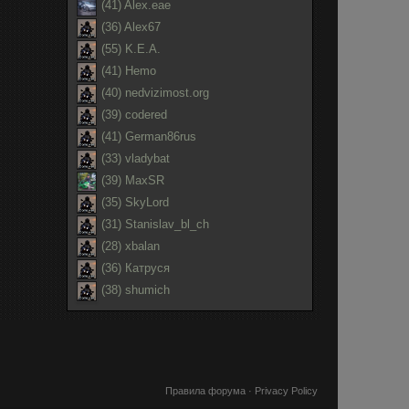
(41) Alex.eae
(36) Alex67
(55) K.E.A.
(41) Hemo
(40) nedvizimost.org
(39) codered
(41) German86rus
(33) vladybat
(39) MaxSR
(35) SkyLord
(31) Stanislav_bl_ch
(28) xbalan
(36) Катруся
(38) shumich
Правила форума
·
Privacy Policy