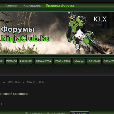
и
Галерея
Календарь
Правила форума
ь
→
May 2025
→
May 23, 2025
сновной календарь
 к
За месяц
За неделю
За день