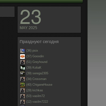
23
MAY 2025
Празднуют сегодня
(36) psix
(37) Gooodin
(51) Greyhound
(39) KoliaK
(39) serega2305
(34) Crossman
(40) ChiganeHouse
(29) kichkas
(53) vasilm72
(12) vasilm7222