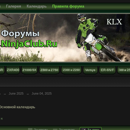
и
Галерея
Календарь
Правила форума
ь
→
June 2025
→
June 04, 2025
Основной календарь
 к
За месяц
За неделю
За день