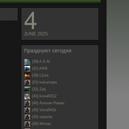
4
JUNE 2025
Празднуют сегодня
(39) A.K.M.
(42) AR4I
(39) LiLka
(53) kukumopa
(32) Zarj
(43) koval0312
(40) Анохин Роман
(40) VovaN41k
(35) serjunio
(58) Mrman