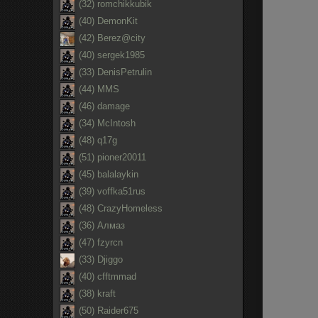
(32) romchikkubik
(40) DemonKit
(42) Berez@city
(40) sergek1985
(33) DenisPetrulin
(44) MMS
(46) damage
(34) McIntosh
(48) q17g
(51) pioner20011
(45) balalaykin
(39) voffka51rus
(48) CrazyHomeless
(36) Алмаз
(47) fzyrcn
(33) Djiggo
(40) cfftmmad
(38) kraft
(50) Raider675