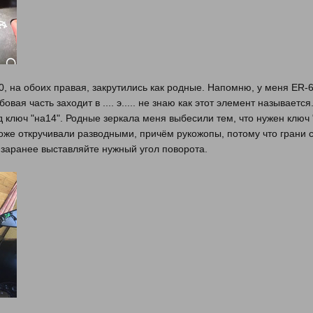
0, на обоих правая, закрутились как родные. Напомню, у меня ER-
овая часть заходит в .... э..... не знаю как этот элемент называетс
д ключ "на14". Родные зеркала меня выбесили тем, что нужен ключ "
тоже откручивали разводными, причём рукожопы, потому что грани с
- заранее выставляйте нужный угол поворота.