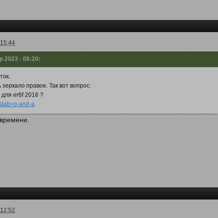
 15:44
р 2023 - 08:20:
ток.
зеркало правое. Так вот вопрос:
 для er6f 2016 ?
w&tab=q-and-a
 времени.
 12:52