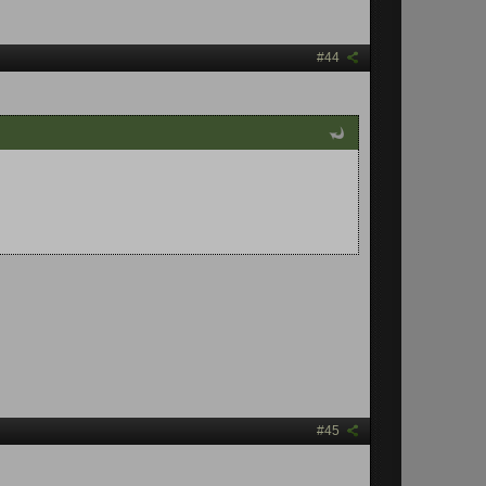
#44
#45