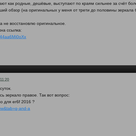
тают как родные, дешёвые, выступают по краям сильнее за счёт бо
ий обзор (на оригинальных у меня от трети до половины зеркала 
ка не восстановлю оригинальное.
жна ссылка:
19d44aa6Mi0oXx
 11:20
суток.
ь зеркало правое. Так вот вопрос:
о для er6f 2016 ?
Muw&tab=q-and-a