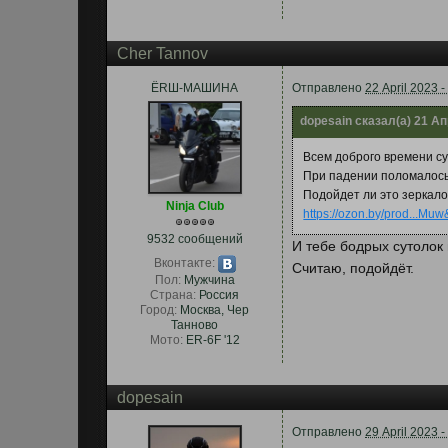
Cher Tannov
ЁRШ-МАШИНА
Отправлено
22 April 2023 -
dopesain сказал(а) 21 Ап
Всем доброго времени су
При падении поломалось 
Подойдет ли это зеркало
Ninja Club
https://ozon.by/prod...Mu
9532 сообщений
И тебе бодрых сутолок
Вконтакте:
Считаю, подойдёт.
Пол:
Мужчина
Страна:
Россия
Город:
Москва, Чер
Танново
Мото:
ER-6F '12
dopesain
Отправлено
29 April 2023 -