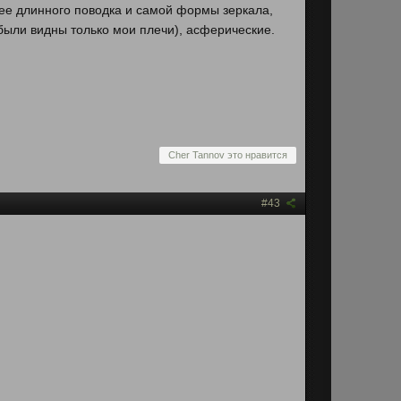
лее длинного поводка и самой формы зеркала,
были видны только мои плечи), асферические.
Cher Tannov это нравится
#43