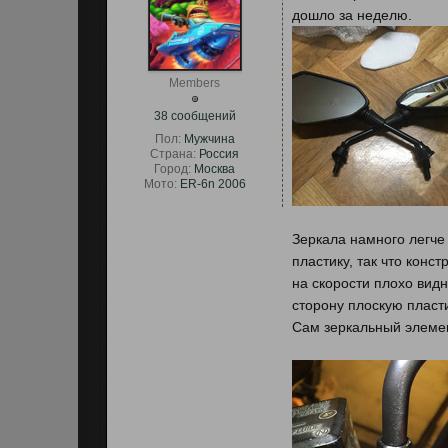
дошло за неделю.
Members
38 сообщений
Пол:
Мужчина
Страна:
Россия
Город:
Москва
Мото:
ER-6n 2006
Зеркала намного легче
пластику, так что конс
на скорости плохо видн
сторону плоскую пласт
Сам зеркальный элемен