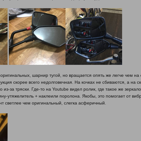
 оригинальных, шарнир тугой, но вращается опять же легче чем на 
трукция скорее всего недолговечная. На кочках не сбиваются, а на с
о из-за тряски. Где-то на Youtube видел ролик, где такое же зерк
ину-утяжелитель + наклеили поролона. Якобы, это помогает от виб
т светлее чем оригинальный, слегка асферичный.