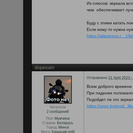
Из плюсов: зеркала вс
чем обеспечивают лучш
Буду с этими катать по
Если кому-то нужна ну
https://aliexpress.r....
dopesain
Отправлено
21 April 2023 -
Всем доброго времени 
При падении поломалос
Подойдет ли это зеркал
https://ozon.by/prod...
Читатели
2 сообщений
Пол:
Мужчина
Страна:
Беларусь
Город:
Минск
Мото:
Kawasaki er6f