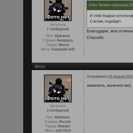
Cher Tannov сказал(а) 22
И тебе бодрых сутолок в
Считаю, подойдёт.
Читатели
2 сообщений
Благодарю, все отлич
Пол:
Мужчина
Спасибо.
Страна:
Беларусь
Город:
Минск
Мото:
Kawasaki er6f
desu
Отправлено
03 August 2024
заменить, конечно-же)
Читатели
3 сообщений
Пол:
Мужчина
Страна:
Россия
Город:
Ижевск
Мото:
er6f 2010