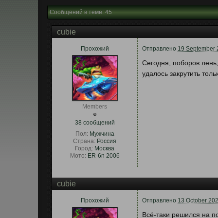
Сообщений в теме: 45
cubie
Прохожий
Отправлено
19 September 
Сегодня, поборов лень
удалось закрутить толь
Members
38 сообщений
Пол:
Мужчина
Страна:
Россия
Город:
Москва
Мото:
ER-6n 2006
cubie
Прохожий
Отправлено
13 October 202
Всё-таки решился на по