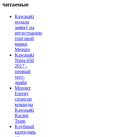
читаемые
Kawasaki
подала
заявку на
регистрацию
торговой
марки
Meguro
Kawasaki
Ninja 650
2017 -
первый
тест-
драйв
Monster
Energy
спонсор
команды
Kawasaki
Racing
Team
Клубный
календарь