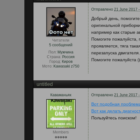
Отправлено
21 June 2017 -
Добрый день, помогите
оригинальной приборки
например как старые а
Помогите пожалуйста, 
Читатели
5 сообщений
проявляется, тяга така
Пол:
Мужчина
перезапуска двигателя
Страна:
Россия
Помогите пожалуйста (
Город:
Киров
Мото:
Kawasaki z750
untitled
Каваманьяк
Отправлено
21 June 2017 -
Вот подобная проблем
Вот как делать диагнос
Пользуйтесь поиском!
Members