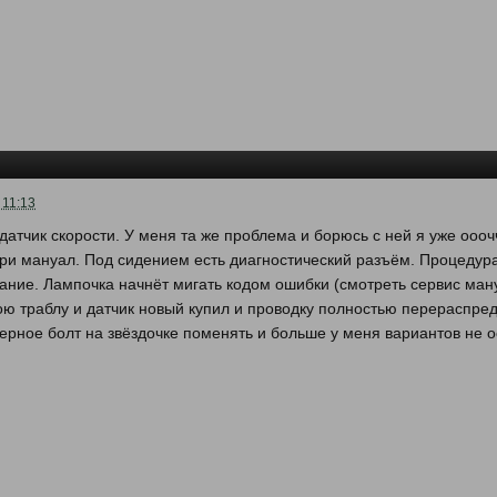
 11:13
 датчик скорости. У меня та же проблема и борюсь с ней я уже оооч
три мануал. Под сидением есть диагностический разъём. Процедура
ание. Лампочка начнёт мигать кодом ошибки (смотреть сервис ману
ою траблу и датчик новый купил и проводку полностью перераспре
ерное болт на звёздочке поменять и больше у меня вариантов не о