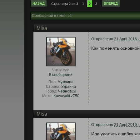
НАЗАД
ВПЕРЕД
Страница 2 из 3
1
2
3
Сообщений в теме: 51
Misa
Отправлено
21 April 2016 -
Как поменять основной
Читатели
8 сообщений
Пол:
Мужчина
Страна:
Украина
Город:
Черновцы
Мото:
Kawasaki z750
Misa
Отправлено
21 April 2016 -
Или удалить ошибку ка