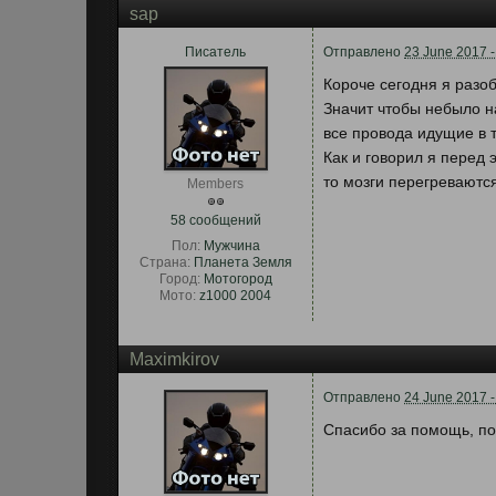
sap
Писатель
Отправлено
23 June 2017 -
Короче сегодня я разо
Значит чтобы небыло н
все провода идущие в 
Как и говорил я перед 
то мозги перегреваются
Members
58 сообщений
Пол:
Мужчина
Страна:
Планета Земля
Город:
Мотогород
Мото:
z1000 2004
Maximkirov
Отправлено
24 June 2017 -
Спасибо за помощь, п