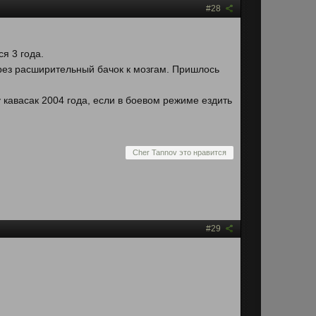
#28
ся 3 года.
рез расширительный бачок к мозгам. Пришлось
у кавасак 2004 года, если в боевом режиме ездить
Cher Tannov это нравится
#29