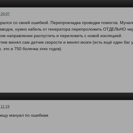
 20:07
брался со своей ошибкой. Перепрокладка проводки помогла. Мучал
аводок, нужно кабель от генератора перепроложить ОТДЕЛЬНО че
том направлении распустить и переложить с новой изоляцией.
этим менял сам датчик скорости и менял мозги (есть ещё один баг 
, это и 750 болячка этих годов).
 11:19
оищу мануал по ошибкам