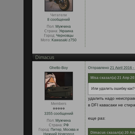
Читатели
8 сообщений
Пол:
Мужчина
Страна:
Украина
Город:
Черновцы
Мото:
Kawasaki z750
Dimacus
Ghetto-Boy
Отправлено
21 April 2016 -
Misa сказал(а) 21 Апр 201
Или удалить ошибку как?
удалить надо неисправ
Members
в DFI кавасаки не стир
3355 сообщений
еще раз:
Пол:
Мужчина
Страна:
РФ
Город:
Питер, Москва и
Dimacus сказал(а) 20 Апр
Нижний Новгород