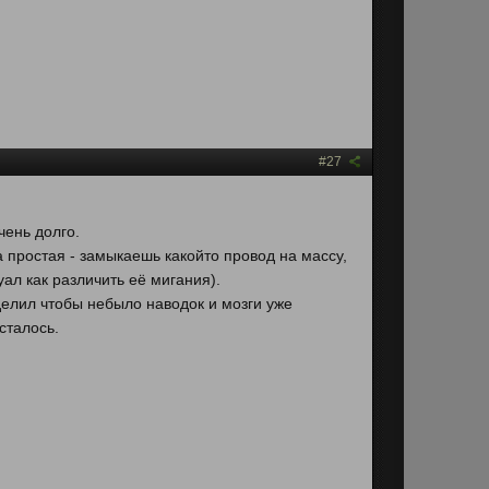
#27
чень долго.
 простая - замыкаешь какойто провод на массу,
ал как различить её мигания).
делил чтобы небыло наводок и мозги уже
сталось.