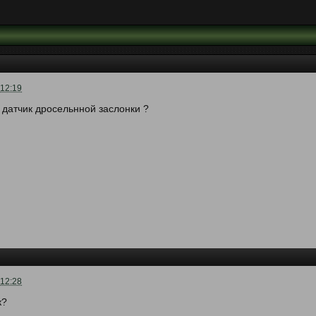
 12:19
 датчик дросельнной заслонки ?
 12:28
к?