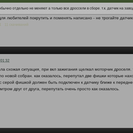
бычно отдельно не меняют а только все дроссели в сборе. т.к. датчик на зав
ля любителей покрутить и поменять написано - не трогайте датчик
К
11 скачиваний
 01:32
ла схожая ситуация, при вкл зажигания щелкал моторчик дроселя. 
по новой собран. как оказалось, перепутал две фишки которые на
 с серой фишкой должен быть подключен к датчику ближе к передне
мтром друг от друга, перепутать очень просто как оказалось.