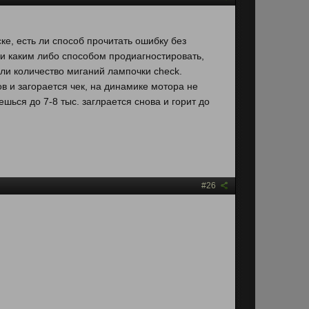
е, есть ли способ прочитать ошибку без
ли каким либо способом продиагностировать,
ли количество миганий лампочки check.
в и загорается чек, на динамике мотора не
ешься до 7-8 тыс. заглрается снова и горит до
#26