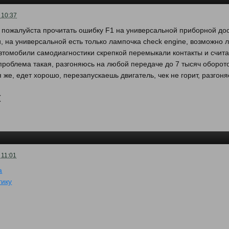
 10:37
 пожалуйста прочитать ошибку F1 на универсальной приборной доск
, на универсальной есть только лампочка check engine, возможно 
втомобили самодиагностики скрепкой перемыкали контакты и счита
проблема такая, разгоняюсь на любой передаче до 7 тысяч оборото
я же, едет хорошо, перезапускаешь двигатель, чек не горит, разгоня
.
(
 11:01
а
тику