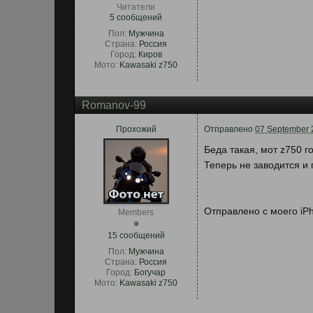
Читатели
5 сообщений
Пол:
Мужчина
Страна:
Россия
Город:
Киров
Мото:
Kawasaki z750
Romanov-99
Прохожий
Отправлено
07 September 
Беда такая, мот z750 г
Теперь не заводится и 
Отправлено с моего iPh
Members
15 сообщений
Пол:
Мужчина
Страна:
Россия
Город:
Богучар
Мото:
Kawasaki z750