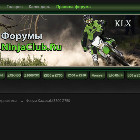
и
Галерея
Календарь
Правила форума
дорожники.
→
Форум Kawasaki Z800 Z750