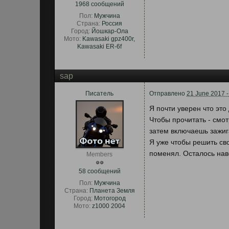
1968 сообщений
Пол:
Мужчина
Страна:
Россия
Город:
Йошкар-Ола
Мото:
Kawasaki gpz400r,
Kawasaki ER-6f
sap
Писатель
Отправлено
21 June 2017 -
Я почти уверен что это
Чтобы прочитать - смо
затем включаешь зажиг
Я уже чтобы решить св
поменял. Осталось нав
Members
58 сообщений
Пол:
Мужчина
Страна:
Планета Земля
Город:
Мотогород
Мото:
z1000 2004