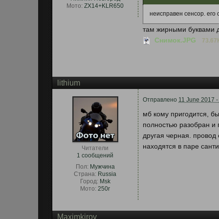
Мото:
ZX14+KLR650
неисправен сенсор. его о
там жирными буквами д
Снимок.JPG
73.67
lithium
Отправлено
11 June 2017 -
мб кому пригодится, бы
полностью разобран и 
другая черная. провод
находятся в паре санти
Читатели
1 сообщений
Пол:
Мужчина
Страна:
Russia
Город:
Msk
Мото:
250r
Maximkirov