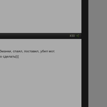
#30
бманки, спаял, поставил, убил мот.
о сделать(((